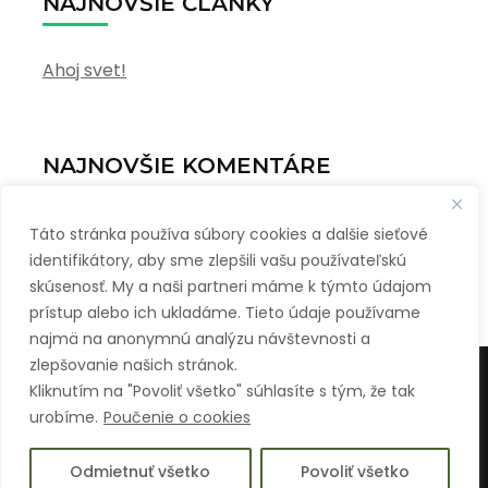
NAJNOVŠIE ČLÁNKY
Ahoj svet!
NAJNOVŠIE KOMENTÁRE
WordPress Commenter
komentoval
Ahoj svet!
Táto stránka používa súbory cookies a dalšie sieťové
identifikátory, aby sme zlepšili vašu používateľskú
skúsenosť. My a naši partneri máme k týmto údajom
prístup alebo ich ukladáme. Tieto údaje používame
najmä na anonymnú analýzu návštevnosti a
zlepšovanie našich stránok.
© Copyright 2023 Požičovňa Želiezovce
Travel Agency |
Kliknutím na "Povoliť všetko" súhlasíte s tým, že tak
Vytvoril
Rara Themes
Beží na
WordPress
.
urobíme.
Poučenie o cookies
Obchodné podmienky
Ochrana osobných údajov a poučenie o cookies
Odmietnuť všetko
Povoliť všetko
Kontakt