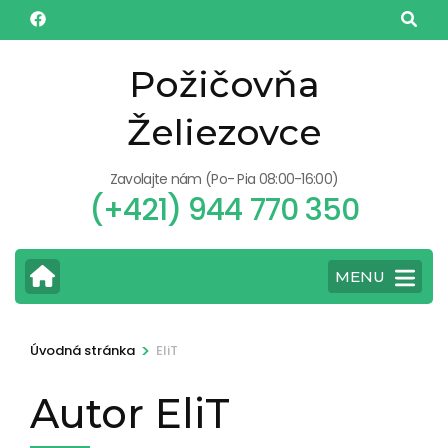
Požičovňa
Želiezovce
Zavolajte nám (Po- Pia 08:00-16:00)
(+421) 944 770 350
MENU
>
Úvodná stránka
EliT
Autor
EliT